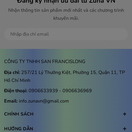
Đăng ký nhận ưu đãi từ Zuna VN
Nhận thông tin sản phẩm mới nhất và các chương trình
khuyến mãi.
Giảm hiện tượng rung lắc, xay ổn định nhờ lót đế cao
Đăng ký
su chống trượt
Ngoài ra, máy chỉ hoạt động khi lắp cối vừa thân
máy, sau khi tắt máy 2 giây lưỡi dao sẽ ngừng quay giúp
CÔNG TY TNHH SAN FRANCISLONG
sử dụng an toàn, bền lâu.
Địa chỉ:
257/21 Lý Thường Kiệt, Phường 15, Quận 11, TP
Hồ Chí Minh
Điện thoại:
0906633939
-
0906636969
Email:
info.zunavn@gmail.com
CHÍNH SÁCH
HƯỚNG DẪN