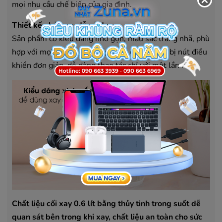
mọi nhu cầu chế biến của gia đình.
Thiết kế nhỏ gọn, dễ sử dụng
Sản phẩm có kiểu dáng nhỏ gọn, màu sắc trang nhã, phù
hợp với mọi không gian bếp. Máy được trang bị nút điều
khiển đơn giản, dễ dàng thao tác chỉ với một lần nhấn.
Chất liệu cối xay 0.6 lít bằng thủy tinh trong suốt dễ
quan sát bên trong khi xay, chất liệu an toàn cho sức