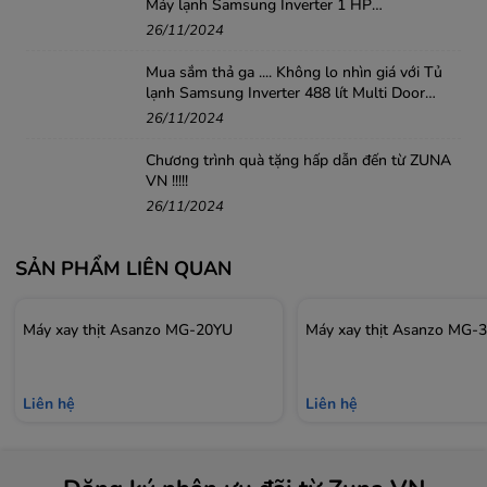
Máy lạnh Samsung Inverter 1 HP
AR10DYHZAWKNSV .....!!!
26/11/2024
Mua sắm thả ga .... Không lo nhìn giá với Tủ
lạnh Samsung Inverter 488 lít Multi Door
RF48A4010B4/SV
26/11/2024
Chương trình quà tặng hấp dẫn đến từ ZUNA
VN !!!!!
26/11/2024
Máy xay thịt Midea với điều khiển nút nhấn đơn giản
SẢN PHẨM LIÊN QUAN
với 1 tốc độ
Máy xay thịt Asanzo MG-20YU
Máy xay thịt Asanzo MG-
Liên hệ
Liên hệ