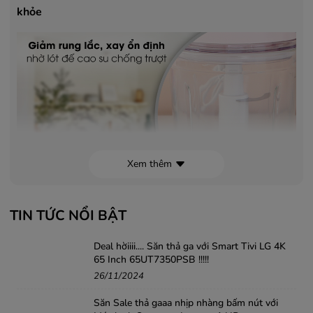
khỏe
Xem thêm
Công suất mạnh mẽ, xay nhuyễn nhanh chóng
TIN TỨC NỔI BẬT
Máy xay thịt Midea MJ-BC200G hoạt động với công
suất 200W, đủ sức xử lý các loại thực phẩm như thịt, cá,
Deal hờiiii.... Săn thả ga với Smart Tivi LG 4K
65 Inch 65UT7350PSB !!!!!
rau củ một cách nhanh chóng và dễ dàng. Sản phẩm
26/11/2024
giúp tiết kiệm thời gian và công sức cho người nội trợ.
Săn Sale thả gaaa nhịp nhàng bấm nút với