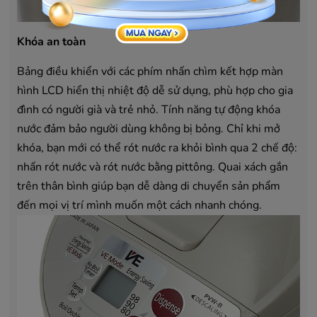
Khóa an toàn
Bảng điều khiển với các phím nhấn chìm kết hợp màn
hình LCD hiển thị nhiệt độ dễ sử dụng, phù hợp cho gia
đình có người già và trẻ nhỏ. Tính năng tự động khóa
nước đảm bảo người dùng không bị bỏng. Chỉ khi mở
khóa, bạn mới có thể rót nước ra khỏi bình qua 2 chế độ:
nhấn rót nước và rót nước bằng pittông. Quai xách gắn
trên thân bình giúp bạn dễ dàng di chuyển sản phẩm
đến mọi vị trí mình muốn một cách nhanh chóng.