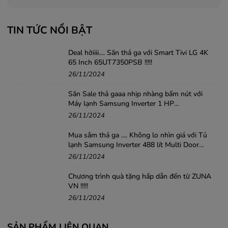
TIN TỨC NỔI BẬT
Deal hờiiii.... Săn thả ga với Smart Tivi LG 4K
65 Inch 65UT7350PSB !!!!!
26/11/2024
Săn Sale thả gaaa nhịp nhàng bấm nút với
Máy lạnh Samsung Inverter 1 HP
AR10DYHZAWKNSV .....!!!
26/11/2024
Mua sắm thả ga .... Không lo nhìn giá với Tủ
lạnh Samsung Inverter 488 lít Multi Door
RF48A4010B4/SV
26/11/2024
Chương trình quà tặng hấp dẫn đến từ ZUNA
VN !!!!!
26/11/2024
SẢN PHẨM LIÊN QUAN