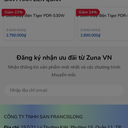
Giảm 22%
Giảm 24%
Bình thủy điện Tiger PDR-S30W
Bình thủy điện Tiger PD
3.600.000₫
3.800.000₫
2.790.000₫
2.890.000₫
Đăng ký nhận ưu đãi từ Zuna VN
Nhận thông tin sản phẩm mới nhất và các chương trình
khuyến mãi.
Đăng ký
CÔNG TY TNHH SAN FRANCISLONG
Địa chỉ:
257/21 Lý Thường Kiệt, Phường 15, Quận 11, TP