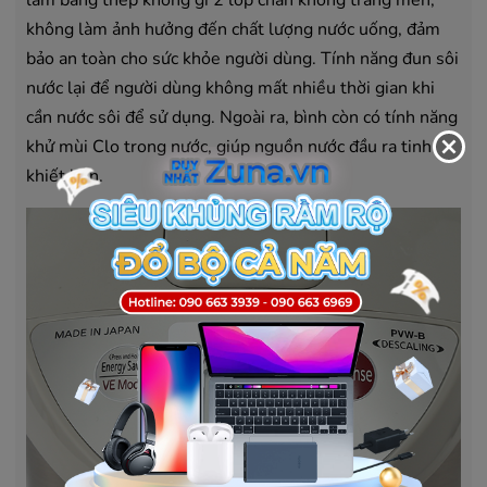
không làm ảnh hưởng đến chất lượng nước uống, đảm
bảo an toàn cho sức khỏe người dùng. Tính năng đun sôi
nước lại để người dùng không mất nhiều thời gian khi
cần nước sôi để sử dụng. Ngoài ra, bình còn có tính năng
khử mùi Clo trong nước, giúp nguồn nước đầu ra tinh
khiết hơn.