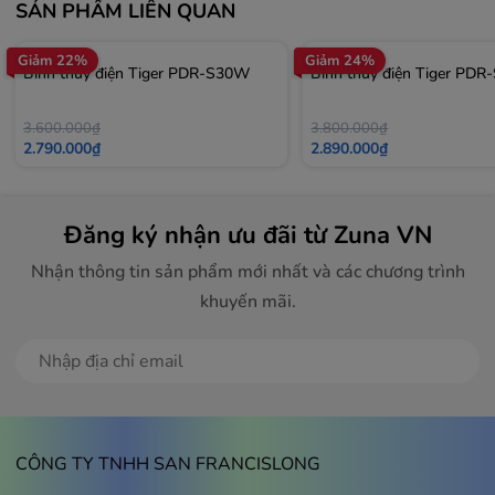
SẢN PHẨM LIÊN QUAN
Giảm 22%
Giảm 24%
Bình thủy điện Tiger PDR-S30W
Bình thủy điện Tiger PD
3.600.000₫
3.800.000₫
2.790.000₫
2.890.000₫
Đăng ký nhận ưu đãi từ Zuna VN
Nhận thông tin sản phẩm mới nhất và các chương trình
khuyến mãi.
Đăng ký
CÔNG TY TNHH SAN FRANCISLONG