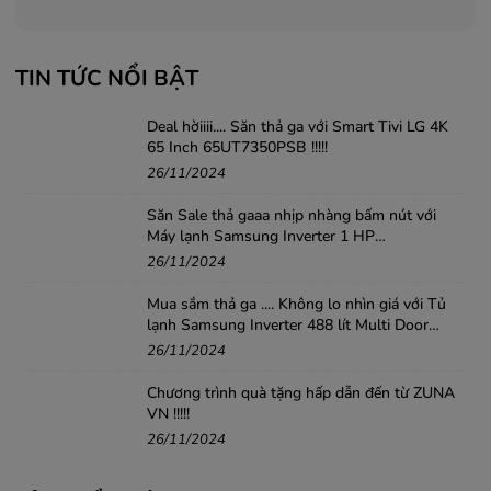
TIN TỨC NỔI BẬT
Deal hờiiii.... Săn thả ga với Smart Tivi LG 4K
65 Inch 65UT7350PSB !!!!!
26/11/2024
Săn Sale thả gaaa nhịp nhàng bấm nút với
Máy lạnh Samsung Inverter 1 HP
AR10DYHZAWKNSV .....!!!
26/11/2024
Mua sắm thả ga .... Không lo nhìn giá với Tủ
lạnh Samsung Inverter 488 lít Multi Door
RF48A4010B4/SV
26/11/2024
Chương trình quà tặng hấp dẫn đến từ ZUNA
VN !!!!!
26/11/2024