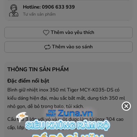
Hotline:
0906 633 939
Tư vấn sản phẩm
Thêm vào yêu thích
Thêm vào so sánh
THÔNG TIN SẢN PHẨM
Đặc điểm nổi bật
Bình giữ nhiệt inox 350 ml Tiger MCY-K035-DS có
kiểu dáng hiện đại, màu sắc bắt mắt, dung tích 350 ml
nhỏ gọn, dễ bỏ trong balo, túi xách.
Cấu tạo 3 lớp với vỏ và ruột được làm từ inox 304 cao
cấp, lớp giữa chân không giúp cách nhiệt.