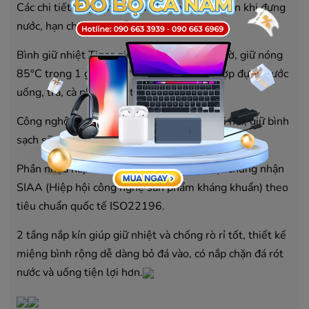
Các chi tiết phụ bằng nhựa PP cao cấp an toàn khi đựng
nước, hạn chế rỉ sét, dễ chùi rửa.
Bình giữ nhiệt Tiger giữ lạnh ở 9°C sau 6 giờ, giữ nóng
85°C trong 1 giờ và 63°C sau 6 giờ, phù hợp đựng nước
uống, trà, cà phê, nước trái cây,…
Công nghệ Blasting chống bám bẩn và mùi hôi, giữ bình
sạch sẽ, luôn như mới.
Phần nhựa nắp được xử lý kháng khuẩn đạt chứng nhận
SIAA (Hiệp hội công nghệ sản phẩm kháng khuẩn) theo
tiêu chuẩn quốc tế ISO22196.
2 tầng nắp kín giúp giữ nhiệt và chống rò rỉ tốt, thiết kế
miệng bình rộng dễ dàng bỏ đá vào, có nắp chặn đá rót
nước và uống tiện lợi hơn.