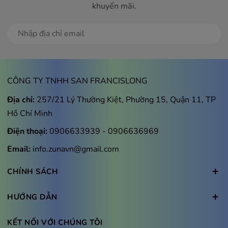
khuyến mãi.
Đăng ký
Dù là những khung cảnh ngập tràn ánh sáng hay những
khu vực tăm tối, công nghệ
HDR
sẽ cải thiện độ sáng
CÔNG TY TNHH SAN FRANCISLONG
hiển thị, cung cấp nhiều dải màu lớn cùng những chi tiết
Địa chỉ:
257/21 Lý Thường Kiệt, Phường 15, Quận 11, TP
sắc nét bậc nhất. Những gì bạn nhìn thấy luôn hiện ra
Hồ Chí Minh
rất rõ ràng.
Điện thoại:
0906633939
-
0906636969
Email:
info.zunavn@gmail.com
CHÍNH SÁCH
HƯỚNG DẪN
KẾT NỐI VỚI CHÚNG TÔI