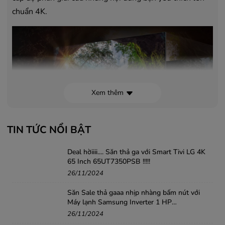
chuẩn 4K.
Xem thêm
TIN TỨC NỔI BẬT
Công nghệ PurColor
hiển thị nhiều màu sắc sống động
Deal hờiiii.... Săn thả ga với Smart Tivi LG 4K
65 Inch 65UT7350PSB !!!!!
cùng nhiều hình ảnh với độ chân thực cao. Các dải màu
26/11/2024
được đa dạng hoá, đồng thời hiệu suất hình ảnh được tối
ưu vượt trội mang đến trải nghiệm xem tuyệt vời cho
Săn Sale thả gaaa nhịp nhàng bấm nút với
Máy lạnh Samsung Inverter 1 HP
từng thể loại nội dung.
AR10DYHZAWKNSV .....!!!
26/11/2024