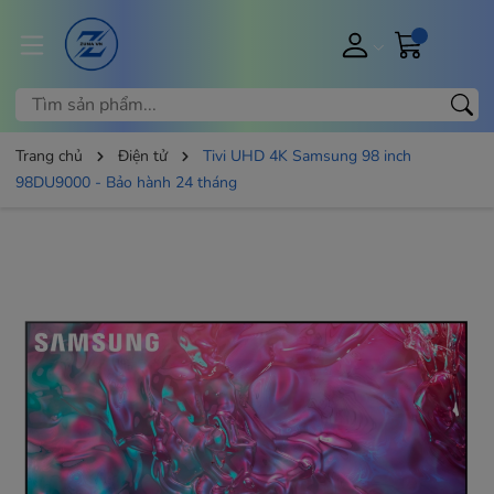
Trang chủ
Điện tử
Tivi UHD 4K Samsung 98 inch
98DU9000 - Bảo hành 24 tháng