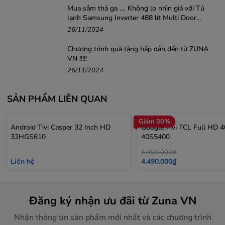
Mua sắm thả ga .... Không lo nhìn giá với Tủ
lạnh Samsung Inverter 488 lít Multi Door
RF48A4010B4/SV
26/11/2024
Chương trình quà tặng hấp dẫn đến từ ZUNA
VN !!!!!
26/11/2024
SẢN PHẨM LIÊN QUAN
Độ tương phản trên màn hình tivi Samsung 4K, độ sâu
Giảm 30%
Android Tivi Casper 32 Inch HD
Google Tivi TCL Full HD 4
của hình ảnh và màu sắc sẽ được tự động tinh chỉnh,
32HGS610
40S5400
nâng cấp nhờ công nghệ Contrast Enhancer.
6.400.000₫
Liên hệ
4.490.000₫
Đăng ký nhận ưu đãi từ Zuna VN
Nhận thông tin sản phẩm mới nhất và các chương trình