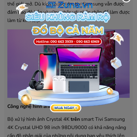
thế giới mở. Dù kích thước lớn, tivi Samsung vẫn được
đảm bảo độ bền và vững chắc với phần chân đế làm được
làm từ kim loại
Công nghệ hình ảnh
Bộ xử lý hình ảnh Crystal 4K
trên
smart Tivi Samsung
4K Crystal UHD 98 inch 98DU9000 có khả năng nâng
cấp độ phân giải của những nội dung bạn yêu thích lên