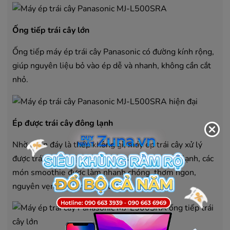
Ống tiếp trái cây lớn
Ống tiếp máy ép trái cây Panasonic có đường kính rộng,
giúp nguyên liệu bỏ vào ép dễ và nhanh, không cần cắt
nhỏ.
Ép được trái cây đông lạnh
Nhờ phần đáy là thép không gỉ, máy ép trái cây xử lý
được trái cây cứng, mềm, hay thậm chí là đông lạnh, các
món smoothie được làm nhanh chóng, thơm ngon,
nguyên vẹn vitamin và bổ dưỡng.