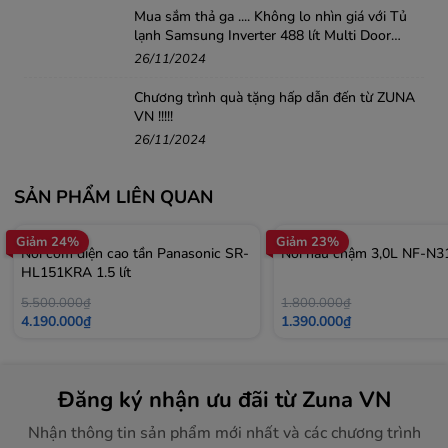
Mua sắm thả ga .... Không lo nhìn giá với Tủ
lạnh Samsung Inverter 488 lít Multi Door
RF48A4010B4/SV
26/11/2024
Chương trình quà tặng hấp dẫn đến từ ZUNA
VN !!!!!
26/11/2024
SẢN PHẨM LIÊN QUAN
Giảm 24%
Giảm 23%
Nồi cơm điện cao tần Panasonic SR-
Nồi nấu chậm 3,0L NF-
HL151KRA 1.5 lít
5.500.000₫
1.800.000₫
4.190.000₫
1.390.000₫
Đăng ký nhận ưu đãi từ Zuna VN
Nhận thông tin sản phẩm mới nhất và các chương trình