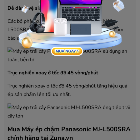
Dễ dàng vệ sinh
Các bộ phận của máy ép trái cây Panasonic MJ-
L500SRA dễ dàng tháo ráp, thuận tiện vệ sinh, đảm
bảo an toàn sức khỏe.
Trục nghiền xoay ở tốc độ 45 vòng/phút
Trục nghiền xoay ở tốc độ 45 vòng/phút tăng hiệu quả
ép sản phẩm lên tối ưu nhất.
Mua Máy ép chậm Panasonic MJ-L500SRA
chính hãng tại Zuna.vn