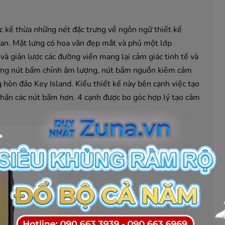
kế thừa những nét đặc trưng về ngôn ngữ thiết kế
 gian. Mặt lưng có hoa văn đẹp mắt và phủ một lớp
à giản lược các đường viền mang lại cảm giác tinh tế và
hững nút bấm chỉnh âm lượng, nút bấm nguồn kiêm cảm
hòn đảo Key Island. Kiểu thiết kế này bên cạnh việc tạo
nhấn các nút bấm hơn. 4 cạnh được bo góc hợp lý tạo cảm