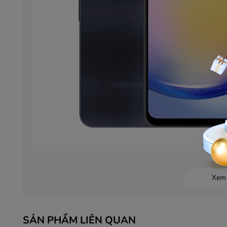
Vi xử lí 8 nhân cho trải nghiệm mượt mà, ổn định
Xem
Tận hưởng những phút giây giải trí một cách mượt nhấ
Exynos 1280 sản xuất dưới tiến trình 5nm với 8 nhân
năng Cortex-A55. Điện thoại có bộ nhớ trong lên đ
SẢN PHẨM LIÊN QUAN