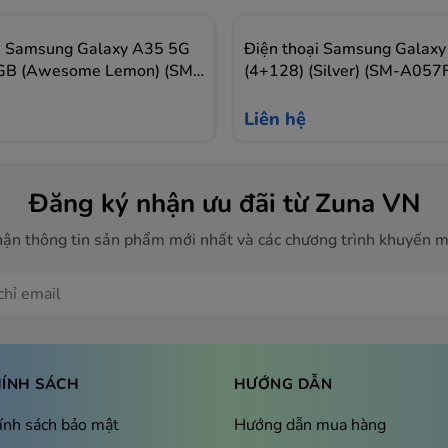
 các tình trạng lag máy và sử dụng máy mượt mà hơn.
i Samsung Galaxy A35 5G
Điện thoại Samsung Galax
B (Awesome Lemon) (SM-
(4+128) (Silver) (SM-A05
ần mềm giúp chiếc điện thoại này sở hữu hiệu suất tiêu
DXXV)
Ngoài sức mạnh và tối ưu điện năng, năm nay Samsung lần
Liên hệ
hiên bản và 5 năm cập nhật bảo mật, lâu dài hơn hẳn các
n sở hữu những phần mềm hay tính năng được cải tiến
Đăng ký nhận ưu đãi từ Zuna VN
ận thông tin sản phẩm mới nhất và các chương trình khuyến m
truyền tải thông tin vượt trội mang đến những trải
ến mượt mà, cho đến chia sẻ và tải xuống mọi dữ liệu
ÍNH SÁCH
HƯỚNG DẪN
ính sách bảo mật
Hướng dẫn mua hàng