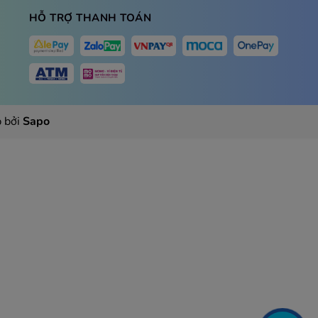
HỖ TRỢ THANH TOÁN
 bởi
Sapo