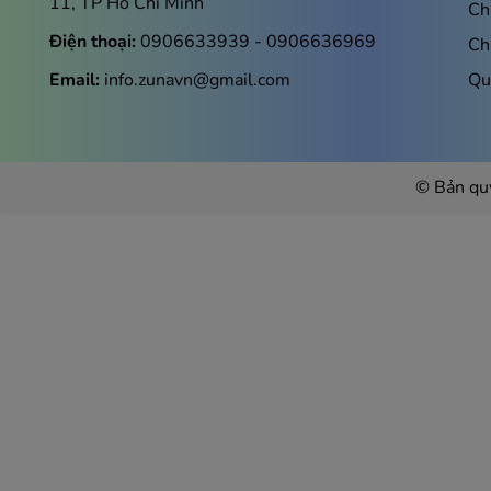
11, TP Hồ Chí Minh
Ch
Samsung Galaxy A25 5G sở hữu màn hình Infinity U 6.
Điện thoại:
0906633939
-
0906636969
Ch
bị di động nhưng vẫn đảm bảo không gian lớn để hiể
cấp có khả năng tái tạo màu sắc ấn tượng với độ phân 
Email:
info.zunavn@gmail.com
Qu
ánh sáng mặt trời nhưng lại tiêu tốn ít điện năng hơn
cấp so với thế hệ tiền nhiệm giúp mọi thao tác trên 
© Bản qu
Quay, chụp sáng tạo thả ga với cụm Camera thông 
Samsung Galaxy A25 trang bị cụm 3 camera dọc với độ
chống rung quang học OIS – một thông số dẫn đầu phâ
sẽ giúp ghi lại các chi tiết hình ảnh một cách sắc nét
bị thêm camera góc siêu rộng mới, nâng cấp thêm độ p
đa dạng nhu cầu người dùng.
Tính năng Chống rung quang học OIS và VDIS giúp ổn