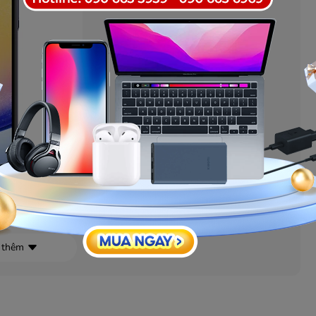
 thêm
t, thoải mái chiến các game hạng nặng với bộ xử lý
 bao gồm 2 nhân Cortex-A78 và 6 nhân tiết kiệm điện
ến 128 GB và RAM 6 GB, vừa cho bạn một không gian rộng