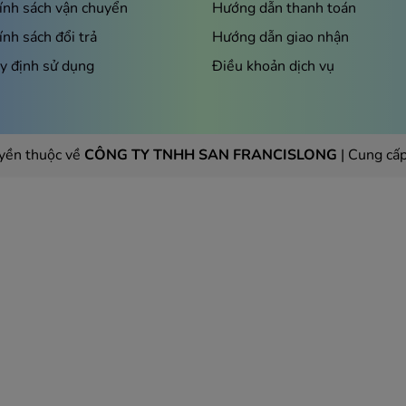
ính sách vận chuyển
Hướng dẫn thanh toán
5” mang lại sự cân bằng giữa độ nhỏ gọn của một thiết
ính sách đổi trả
Hướng dẫn giao nhận
n thị và thao tác. Công nghệ màn hình Super AMOLED cao
giải cao, gia tăng độ sáng màn hình và giảm độ phản xạ
y định sử dụng
Điều khoản dịch vụ
. Cùng với đó, tốc độ phản hồi của A25 cũng được nâng
màn hình diễn ra mượt mà và không bị ngắt quãng.
yền thuộc về
CÔNG TY TNHH SAN FRANCISLONG
|
Cung cấp
minh
 phân giải lên tới 50MP cùng sự hỗ trợ của công nghệ
n khúc phổ thông. Việc camera sở hữu độ phân giải cao
 và rõ ràng. Ngoài camera góc rộng, Galaxy A25 được trang
hân giải của camera cận cảnh và camera selfie, đáp ứng
 định video với tốc độ lấy mẫu chuyển động 500Hz đáng