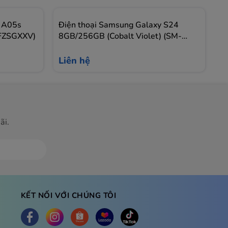
y A05s
Điện thoại Samsung Galaxy S24
Đ
7FZSGXXV)
8GB/256GB (Cobalt Violet) (SM-
8
S921BZVCXXV)
S
Liên hệ
L
ãi.
Đăng ký
KẾT NỐI VỚI CHÚNG TÔI